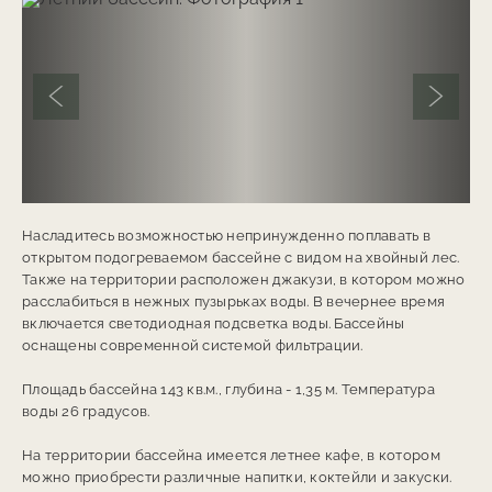
Предыдущий слайд
Следую
Насладитесь возможностью непринужденно поплавать в
открытом подогреваемом бассейне с видом на хвойный лес.
Также на территории расположен джакузи, в котором можно
расслабиться в нежных пузырьках воды. В вечернее время
включается светодиодная подсветка воды. Бассейны
оснащены современной системой фильтрации.
Площадь бассейна 143 кв.м., глубина - 1,35 м. Температура
воды 26 градусов.
На территории бассейна имеется летнее кафе, в котором
можно приобрести различные напитки, коктейли и закуски.